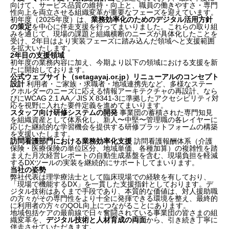
向けて、サービス品質の維持・向上と、職員の働きやすさ・専門
性向上を両立させる組織変革が重要なフェーズを迎えています。
初年度（2025年度）は、
業務効率化のためのデジタル活用方針
の策定
を中心に伴走支援を行ってまいりました。これらの取り組
みを通じて、現場の課題と組織横断のニーズが具体化したことを
受け、2年目はより実装フェーズに踏み込んだ領域へと支援範囲
を拡大いたします。
2年目の支援領域
初年度の業務内容に加え、今期より以下の領域における支援を新
たに開始しております。
公式ウェブサイト（setagayaj.or.jp）リニューアルのコンセプト
設計
利用者・ご家族・求職者・地域連携先など、多様なステー
クホルダーのニーズに応える情報アーキテクチャの再設計、なら
びにWCAG 2.1 AA／JIS X 8341-3に準拠したアクセシビリティ対
応を視野に入れた要件定義を進めてまいります。
スタッフ向け研修システムの開発
事業団の蓄積された専門知見
を組織資産として体系化し、新人〜中堅〜管理職の各レイヤーに
応じた継続的な学習機会を提供する研修プラットフォームの構築
を支援いたします。
訪問看護部門における業務効率化支援
訪問看護報酬体系（介護
保険・医療保険の単位区分、地域単価、各種加算）の複雑性を踏
まえた月次経営レポートの自動生成基盤を含む、現場負担を軽減
するDXツールの実装を継続的にサポートしてまいります。
当社の姿勢
弊社代表は理学療法士として臨床現場での経験を有しており、
「現場で機能するDX」を一貫した支援指針としております。デ
ジタル技術はあくまで手段であり、本質的な価値は、対人援助職
の方々がその専門性をより十全に発揮できる環境を整え、最終的
に利用者の方々のQOL向上につながることにあります。
地域包括ケアの最前線で日々奮闘されている事業団の皆さまの組
織変革を、
デジタル技術と人材育成の両面
から、引き続き丁寧に
伴走させていただきます。