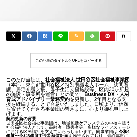
この記事のタイトルとURLをコピーする
このたび当社は、
社会福祉法人 世田谷区社会福祉事業団
（本部：東京都世田谷区／特別養護老人ホーム、訪問看
護、居宅介護支援、母子生活支援施設等、区内30か所超
の施設・事業所を運営）との間で、
Business DX・人材
育成アドバイザリー業務契約
を更新し、2年目となる支
援を継続することで合意いたしました。日頃よりご信頼
を寄せてくださる事業団の皆さまに、心より御礼申し上
げます。
契約更新の背景
世田谷区社会福祉事業団は、地域包括ケアシステムの中核を担う
社会福祉法人として、高齢者・障害者等、多様なライフステージ
における区民福祉を支えていらっしゃいます。同事業団は
令和4
年度〜令和8年度中長期経営計画
を推進されており、最終年度に