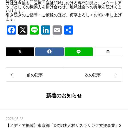
弊社は今後も、医療・福祉領域における専門知見と、スタートア
ップとしての機動力を掛け合わせ、地域社会への貢献を続けてま
いります。
引き続きのご指導・ご鞭撻のほど、何卒よろしくお願い申し上げ
ます。
F
X
Li
Li
E
共
a
n
n
m
有
c
e
k
ail
e
e
b
dI
o
n
前の記事
次の記事
o
k
新着のお知らせ
2026.05.23
【メディア掲載】東京都「DX実践人材リスキリング支援事業」2