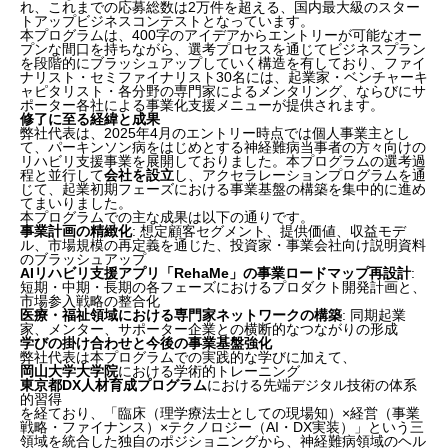
れ、これまでの応募総数は2万件を超える、国内最大級のスター
トアップビジネスコンテストとなっています。
本プログラムは、400字のアイデアからエントリーが可能なオー
プンな間口を持ちながら、選考プロセスを通じてビジネスプラン
を段階的にブラッシュアップしていく構造を有しており、ファイ
ナリスト・セミファイナリスト30名には、起業家・ベンチャーキ
ャピタリスト・各分野の専門家によるメンタリング、ならびにサ
ポーター各社による事業化支援メニューが提供されます。
修了に至る経緯と成果
弊社代表は、2025年4月のエントリー時点では個人事業主とし
て、パーキンソン病をはじめとする神経難病当事者の方々向けの
リハビリ支援事業を展開しておりました。本プログラムの選考過
程と並行して
会社を設立
し、アクセラレーションプログラムを通
じて、起業初期フェーズにおける事業基盤の構築を集中的に進め
てまいりました。
本プログラムでの主な成果は以下の通りです。
事業計画の精緻化
: 想定顧客セグメント、提供価値、収益モデ
ル、市場規模の再定義を通じた、投資家・事業会社向け説明資料
のブラッシュアップ
AIリハビリ支援アプリ「RehaMe」の事業ロードマップ再設計
:
短期・中期・長期の各フェーズにおけるプロダクト開発計画と、
市場参入戦略の整合化
医療・福祉領域における専門家ネットワークの構築
: 同期起業
家、メンター、サポーター企業との横断的なつながりの形成
学びの掛け合わせと今後の事業基盤強化
弊社代表は本プログラムでの実践的な学びに加えて、
岡山大学大学院
における学術的トレーニング
東京都DX人材育成プログラム
における先端デジタル技術の体系
的習得
を経ており、「臨床（理学療法士としての現場知）×経営（事業
戦略・ファイナンス）×テクノロジー（AI・DX実装）」という三
領域を統合した独自のポジショニングから、神経難病領域のヘル