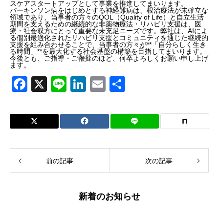
スケアスタートアップとして事業を推進してまいります。
パーキンソン病をはじめとする神経難病は、根治療法が未確立な
領域であり、当事者の方々のQOL（Quality of Life）と自立生活
期間を支えるための継続的な非薬物療法・リハビリ支援は、医
療・社会双方にとって重要な未充足ニーズです。弊社は、AIによ
る個別最適化されたリハビリ支援とコミュニティを通じた継続的
支援を組み合わせることで、当事者の方々が**「自分らしく生き
る時間」**を最大化する社会基盤の構築を目指してまいります。
今後とも、ご指導・ご鞭撻のほど、何卒よろしくお願い申し上げ
ます。
F
X
Li
Li
E
共
a
n
n
m
有
c
e
k
ail
e
e
b
dI
o
n
前の記事
次の記事
o
k
新着のお知らせ