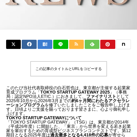
この記事のタイトルとURLをコピーする
このたび当社代表取締役の白石哲也は、東京都が主催する起業家
育成プログラム「
TOKYO STARTUP GATEWAY 2025
」（事務
局：認定NPO法人ETIC.）におきまして、
ファイナリスト
として
2025年10月から2026年3月までの
約6ヶ月間にわたるアクセラレ
ーションプログラム
を修了いたしましたことをご報告申し上げま
す。日頃よりご支援を賜っております皆さまに、心より御礼申し
上げます。
TOKYO STARTUP GATEWAYについて
「TOKYO STARTUP GATEWAY」（TSG）は、東京都が2014年
（平成26年度）に開始した、「東京」から世界を変える若き起業
家を輩出するための育成型ビジネスプランコンテストです。第12
期目となる2025年度は
過去最多となる4,418件の応募
が寄せら