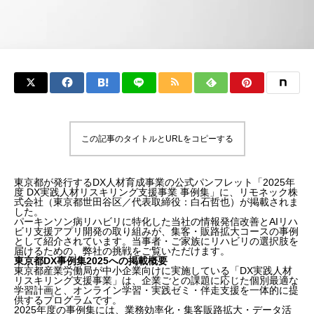
この記事のタイトルとURLをコピーする
東京都が発行するDX人材育成事業の公式パンフレット「2025年
度 DX実践人材リスキリング支援事業 事例集」に、リモネック株
式会社（東京都世田谷区／代表取締役：白石哲也）が掲載されま
した。
パーキンソン病リハビリに特化した当社の情報発信改善とAIリハ
ビリ支援アプリ開発の取り組みが、集客・販路拡大コースの事例
として紹介されています。当事者・ご家族にリハビリの選択肢を
届けるための、弊社の挑戦をご覧いただけます。
東京都DX事例集2025への掲載概要
東京都産業労働局が中小企業向けに実施している「DX実践人材
リスキリング支援事業」は、企業ごとの課題に応じた個別最適な
学習計画と、オンライン学習・実践ゼミ・伴走支援を一体的に提
供するプログラムです。
2025年度の事例集には、業務効率化・集客販路拡大・データ活