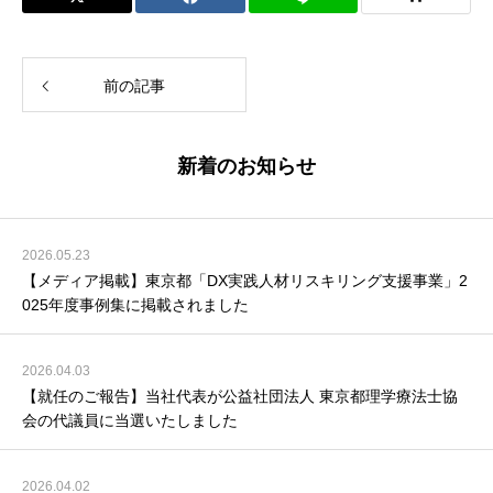
e
e
b
dI
o
n
前の記事
o
k
新着のお知らせ
2026.05.23
【メディア掲載】東京都「DX実践人材リスキリング支援事業」2
025年度事例集に掲載されました
2026.04.03
【就任のご報告】当社代表が公益社団法人 東京都理学療法士協
会の代議員に当選いたしました
2026.04.02