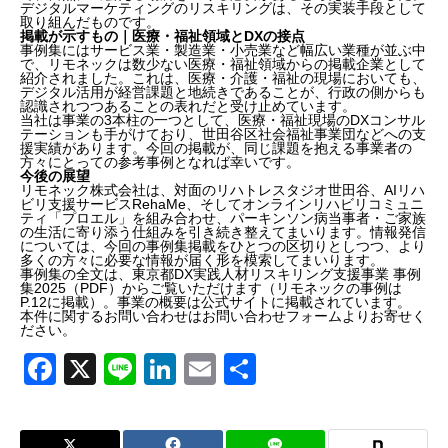
デジタルマーケティングのリスキリングは、その実装手段として
取り組んだものです。
掲載が示すもの｜医療・福祉領域とDXの接点
事例集にはサービス業・製造業・小売業など幅広い業種が並ぶ中
で、リモネックは数少ない医療・福祉領域からの掲載企業として
紹介されました。これは、医療・介護・福祉の現場においても、
デジタル活用が経営課題と地続きであることが、行政の側からも
認識されつつあることの表れだと受け止めています。
当社は事業の3本柱の一つとして、医療・福祉現場のDXコンサル
テーションも手がけており、世田谷区社会福祉事業団などへの支
援実績があります。今回の掲載が、同じ課題を抱える事業者の
方々にとっての参考事例となれば幸いです。
今後の展望
リモネック株式会社は、対面のリハトレスタジオ世田谷、AIリハ
ビリ支援サービスRehaMe、そしてオンラインリハビリコミュニ
ティ「プロエル」を組み合わせ、パーキンソン病当事者・ご家族
の生活に寄り添う仕組みを引き続き整えてまいります。情報発信
については、今回の事例集掲載をひとつの区切りとしつつ、より
多くの方々に必要な情報が届く形を模索してまいります。
事例集の全文は、
東京都DX実践人材リスキリング支援事業 事例
集2025（PDF）
からご覧いただけます（リモネックの事例は
P.12に掲載）。事業の概要は
公式サイト
に掲載されています。
本件に関するお問い合わせは
お問い合わせフォーム
よりお寄せく
ださい。
F
X
Li
Li
E
共
a
n
n
m
有
c
e
k
ail