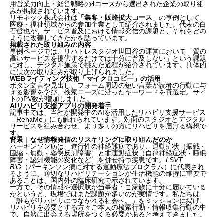
用営業力向上・経営戦略の4コースから選出された企業の取り組
みが掲載されています。
リモネック株式会社は
「集客・販路拡大コース」
の事例として、
医療・福祉領域からの参加企業として紹介されました。代表の白
石哲也が、サービス普及における情報発信の課題と、それをどの
ように改善してきたかを語っています。
掲載された取り組みの内容
事例ページでは、リハトレスタジオ世田谷の運営において「質の
高いサービスを提供するだけでは十分に普及しない」という課題
に対し、デジタル施策で挑んだ過程が紹介されています。具体的
には次の取り組みが取り上げられました。
WEBライティング技術「マイクロコピー」の活用
ボタン文言や見出し、フォーム周辺の短い言葉が読者の行動に与
える影響を学び、検索ニーズに沿ったキーワードを再選定。サイ
トのPV数が増加しました。
AIリハビリ支援アプリの開発着手
記事中では、当社が開発中のAIを活用したリハビリ支援サービス
「RehaMe」にも触れられています。対面のスタジオとデジタル
サービスを組み合わせ、より多くの方にリハビリを届ける構想で
す。
背景｜なぜ情報発信のリスキリングに取り組んだのか
パーキンソン病は、進行性の神経難病であり、運動症状（振戦・
固縮・無動・姿勢反射障害）と非運動症状（自律神経症状・睡眠
障害・認知機能の変化など）を併せ持つ疾患です。
LSVT
BIG
（パーキンソン病に対する運動療法プログラム）に代表され
るように、適切なリハビリテーションが生活機能の維持に重要で
あることは、国内外の臨床研究で示されています。
一方で、その情報や選択肢が当事者・ご家族に十分に届いている
かというと、現場ではまだ課題が多いのが実情です。私たちは
「誰もがリハビリにつながれる社会へ。」をミッションに掲げ、
リハビリを必要とする方々ご本人の検索行動・情報収集行動の中
で、自然に出会える場所をつくる必要があると考えてきました。