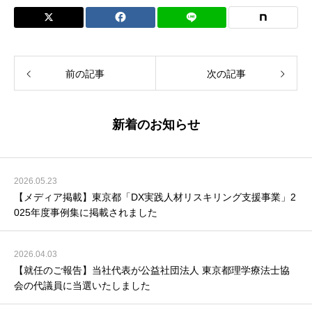
c
e
k
ail
e
e
b
dI
o
n
前の記事
次の記事
o
k
新着のお知らせ
2026.05.23
【メディア掲載】東京都「DX実践人材リスキリング支援事業」2
025年度事例集に掲載されました
2026.04.03
【就任のご報告】当社代表が公益社団法人 東京都理学療法士協
会の代議員に当選いたしました