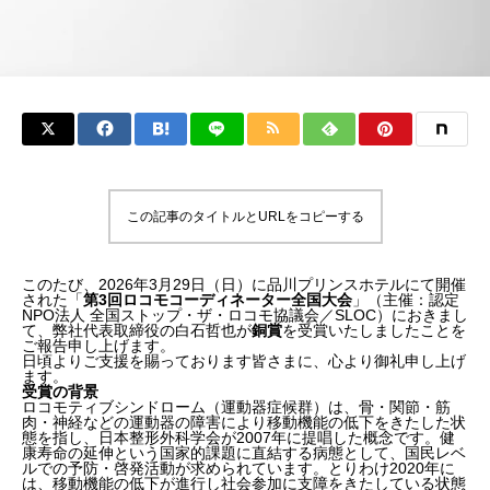
この記事のタイトルとURLをコピーする
このたび、2026年3月29日（日）に品川プリンスホテルにて開催
された「
第3回ロコモコーディネーター全国大会
」（主催：認定
NPO法人 全国ストップ・ザ・ロコモ協議会／SLOC）におきまし
て、弊社代表取締役の白石哲也が
銅賞
を受賞いたしましたことを
ご報告申し上げます。
日頃よりご支援を賜っております皆さまに、心より御礼申し上げ
ます。
受賞の背景
ロコモティブシンドローム（運動器症候群）は、骨・関節・筋
肉・神経などの運動器の障害により移動機能の低下をきたした状
態を指し、日本整形外科学会が2007年に提唱した概念です。健
康寿命の延伸という国家的課題に直結する病態として、国民レベ
ルでの予防・啓発活動が求められています。とりわけ2020年に
は、移動機能の低下が進行し社会参加に支障をきたしている状態