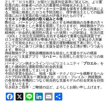
として「ロコモ度3」が新たに臨床判定基準に加えられ、より重
症度の高い対象者への介入の重要性が明確化されました。
本受賞は、ロコモコーディネーター資格を保有する弊社代表によ
る、地域に根差したロコモ予防活動と、理学療法士としての臨床
現場における実装の取り組みが評価されたものです。
リモネック株式会社の取り組みと今後
弊社は、パーキンソン病をはじめとする神経難病の当事者の方々
を主たる対象とした事業を展開しておりますが、神経難病ケアの
現場においても、二次的に進行するロコモ・フレイル（身体的・
精神的・社会的な脆弱性が高まった状態）への対策は、生活の質
（QOL）と自立生活期間を左右する極めて重要な臨床課題です。
ロコモ度3の判定基準が整備されたことにより、従来は介入対象
として可視化されにくかった重度の運動機能低下者に対しても、
エビデンスに基づく評価と支援を提供できる土壌が整いつつあり
ます。弊社は、
神経難病ケアと運動器機能維持を統合した支援モデルの構築
AIリハビリ支援アプリ「
リハミー
」を活用した在宅リハビリの個
別最適化
パーキンソン病オンラインリハビリコミュニティ「
プロエル
」を
通じた継続的な運動習慣の社会的支援
を引き続き推進してまいります。
今回の受賞を励みに、地域・臨床・テクノロジーを横断するヘル
スケアDXの実装を一層加速させ、ロコモ・フレイル・神経難病
の各領域を有機的につなぐ統合的な支援モデルの社会実装を目指
してまいります。
引き続きご指導・ご鞭撻のほど、よろしくお願い申し上げます。
F
X
Li
Li
E
共
a
n
n
m
有